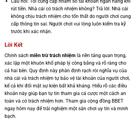
Câu hỏi: Tôi cung cấp nhầm số tài khoản ngân hàng khi
rút tiền. Nhà cái có trách nhiệm không? Trả lời: Nhà cái
không chịu trách nhiệm cho tổn thất do người chơi cung
cấp thông tin sai. Người chơi vui lòng luôn kiểm tra kỹ
trước khi xác nhận.
Lời Kết
Chính sách
miễn trừ trách nhiệm
là nền tảng quan trọng,
xác lập một khuôn khổ pháp lý công bằng và rõ ràng cho
cả hai bên. Quy định này phân định rạch ròi nghĩa vụ của
nhà cái và trách nhiệm tự bảo vệ tài khoản của người chơi,
kể cả khi đối mặt sự kiện bất khả kháng. Hiểu rõ các điều
khoản này giúp bạn tự tin tham gia cá cược một cách an
toàn và có trách nhiệm hơn. Tham gia cộng đồng BBET
ngay hôm nay để trải nghiệm một sân chơi uy tín và minh
bạch.