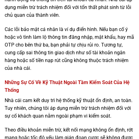
dụng miễn trừ trách nhiệm đối với tổn thất phát sinh từ lỗi
chủ quan của thành viên.
Các lỗi bảo mật cá nhân là ví dụ điển hình. Nếu bạn cố ý
hoặc vô tình làm lộ thông tin đăng nhập, mật khẩu, hay mã
OTP cho bên thứ ba, bạn phải tự chịu rủi ro. Tương tự,
cung cấp sai thông tin giao dịch như số tài khoản ngân
hàng hoặc số tiền nạp rút cũng không thuộc trách nhiệm
của nhà cái.
Những Sự Cố Về Kỹ Thuật Ngoài Tầm Kiểm Soát Của Hệ
Thống
Nhà cái cam kết duy trì hệ thống kỹ thuật ổn định, an toàn.
Tuy nhiên, chúng tôi áp dụng miễn trừ trách nhiệm đối với
sự cố khách quan nằm ngoài phạm vi kiểm soát.
Theo điều khoản miễn trừ, kết nối mạng không ổn định, rớt
mạng hoặc tốc độ yếu làm gián đoạn cược sẽ không được