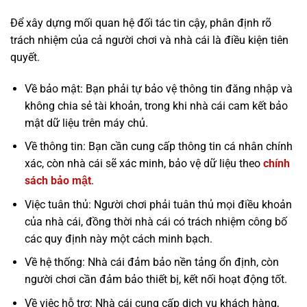
Để xây dựng mối quan hệ đối tác tin cậy, phân định rõ
trách nhiệm của cả người chơi và nhà cái là điều kiện tiên
quyết.
Về bảo mật: Bạn phải tự bảo vệ thông tin đăng nhập và
không chia sẻ tài khoản, trong khi nhà cái cam kết bảo
mật dữ liệu trên máy chủ.
Về thông tin: Bạn cần cung cấp thông tin cá nhân chính
xác, còn nhà cái sẽ xác minh, bảo vệ dữ liệu theo
chính
sách bảo mật
.
Việc tuân thủ: Người chơi phải tuân thủ mọi điều khoản
của nhà cái, đồng thời nhà cái có trách nhiệm công bố
các quy định này một cách minh bạch.
Về hệ thống: Nhà cái đảm bảo nền tảng ổn định, còn
người chơi cần đảm bảo thiết bị, kết nối hoạt động tốt.
Về việc hỗ trợ: Nhà cái cung cấp dịch vụ khách hàng,