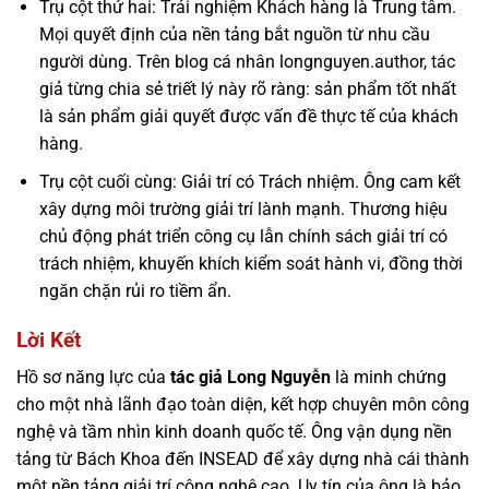
Trụ cột thứ hai: Trải nghiệm Khách hàng là Trung tâm.
Mọi quyết định của nền tảng bắt nguồn từ nhu cầu
người dùng. Trên blog cá nhân longnguyen.author, tác
giả từng chia sẻ triết lý này rõ ràng: sản phẩm tốt nhất
là sản phẩm giải quyết được vấn đề thực tế của khách
hàng.
Trụ cột cuối cùng: Giải trí có Trách nhiệm. Ông cam kết
xây dựng môi trường giải trí lành mạnh. Thương hiệu
chủ động phát triển công cụ lẫn chính sách giải trí có
trách nhiệm, khuyến khích kiểm soát hành vi, đồng thời
ngăn chặn rủi ro tiềm ẩn.
Lời Kết
Hồ sơ năng lực của
tác giả Long Nguyễn
là minh chứng
cho một nhà lãnh đạo toàn diện, kết hợp chuyên môn công
nghệ và tầm nhìn kinh doanh quốc tế. Ông vận dụng nền
tảng từ Bách Khoa đến INSEAD để xây dựng nhà cái thành
một nền tảng giải trí công nghệ cao. Uy tín của ông là bảo