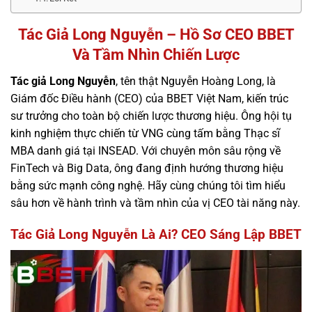
Tác Giả Long Nguyễn – Hồ Sơ CEO BBET
Và Tầm Nhìn Chiến Lược
Tác giả Long Nguyễn
, tên thật Nguyễn Hoàng Long, là
Giám đốc Điều hành (CEO) của BBET Việt Nam, kiến trúc
sư trưởng cho toàn bộ chiến lược thương hiệu. Ông hội tụ
kinh nghiệm thực chiến từ VNG cùng tấm bằng Thạc sĩ
MBA danh giá tại INSEAD. Với chuyên môn sâu rộng về
FinTech và Big Data, ông đang định hướng thương hiệu
bằng sức mạnh công nghệ. Hãy cùng chúng tôi tìm hiểu
sâu hơn về hành trình và tầm nhìn của vị CEO tài năng này.
Tác Giả Long Nguyễn Là Ai? CEO Sáng Lập BBET