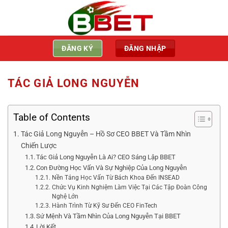
Bỏ
qua
nội
dung
ĐĂNG KÝ
ĐĂNG NHẬP
TÁC GIẢ LONG NGUYỄN
Table of Contents
Tác Giả Long Nguyễn – Hồ Sơ CEO BBET Và Tầm Nhìn
Chiến Lược
Tác Giả Long Nguyễn Là Ai? CEO Sáng Lập BBET
Con Đường Học Vấn Và Sự Nghiệp Của Long Nguyễn
Nền Tảng Học Vấn Từ Bách Khoa Đến INSEAD
Chức Vụ Kinh Nghiệm Làm Việc Tại Các Tập Đoàn Công
Nghệ Lớn
Hành Trình Từ Kỹ Sư Đến CEO FinTech
Sứ Mệnh Và Tầm Nhìn Của Long Nguyễn Tại BBET
Lời Kết